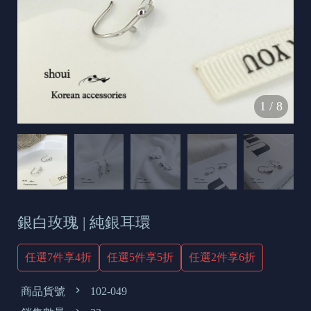
s
e
t
o
d
1
/
8
a
y
銀白玫瑰 | 純銀耳環
任選7件享4折
任選5件享5折
任選2件享6折
商品貨號
102-049