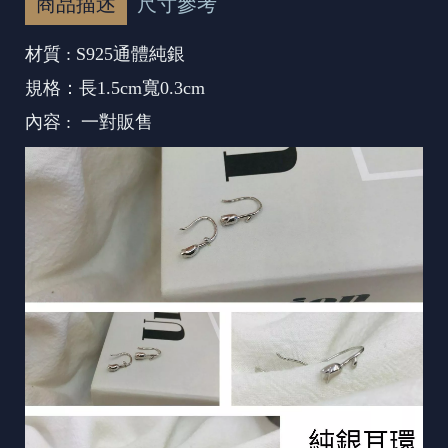
商品描述
尺寸參考
材質 : S925通體純銀
規格：長1.5cm寬0.3cm
內容 : 一對販售