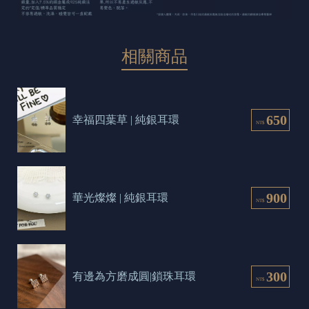
相關商品
650
幸福四葉草 | 純銀耳環
NT$
900
華光燦燦 | 純銀耳環
NT$
300
有邊為方磨成圓|鎖珠耳環
NT$