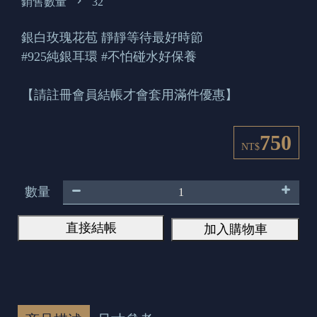
銷售數量
32
銀白玫瑰花苞 靜靜等待最好時節
#925純銀耳環 #不怕碰水好保養
【請註冊會員結帳才會套用滿件優惠】
750
NT$
數量
直接結帳
加入購物車