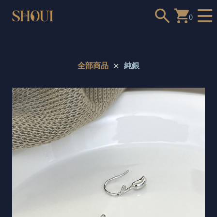
0
全部商品
純銀
a
n
t
t
o
c
h
o
o