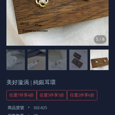
s
e
t
o
d
5
/
8
a
y
美好漩渦 | 純銀耳環
任選7件享4折
任選5件享5折
任選2件享6折
商品貨號
102-025