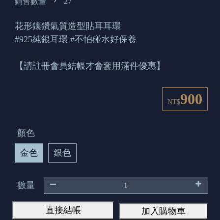
銷售數量
27
花形鑲鑽氣質造型貼耳耳環
#925純銀耳環 #不怕碰水好保養
【請註冊會員結帳才會套用滿件優惠】
900
NT$
顏色
金色
銀色
數量
直接結帳
加入購物車