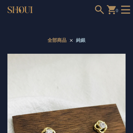
0
全部商品
純銀
a
n
t
t
o
c
h
o
o