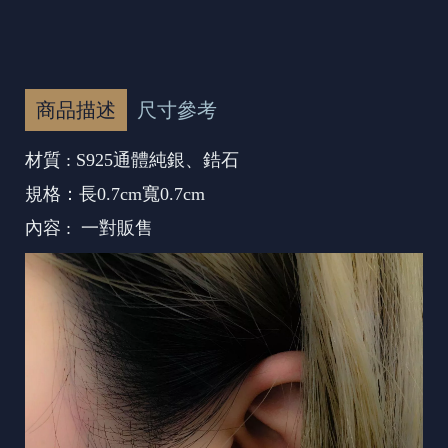
商品描述
尺寸參考
材質 : S925通體純銀、鋯石
規格：長0.7cm寬0.7cm
內容 : 一對販售