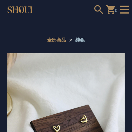
0
全部商品
純銀
a
n
t
t
o
c
h
o
o