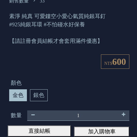
銷售數量
33
素淨 純真 可愛鏤空小愛心氣質純銀耳釘
#925純銀耳環 #不怕碰水好保養
【請註冊會員結帳才會套用滿件優惠】
600
NT$
顏色
金色
銀色
數量
直接結帳
加入購物車