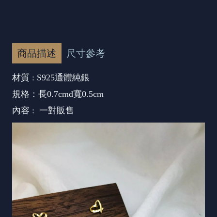
商品描述
尺寸參考
材質 : S925通體純銀
規格：長0.7cmd寬0.5cm
內容 : 一對販售