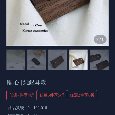
s
e
t
o
d
7
/
8
a
y
錯 心 | 純銀耳環
任選7件享4折
任選5件享5折
任選2件享6折
商品貨號
102-016