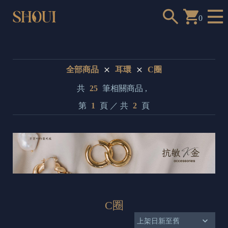
0
全部商品
耳環
C圈
共
25
筆相關商品 ,
a
第
1
頁 ／ 共
2
頁
n
t
t
o
c
h
C圈
o
o