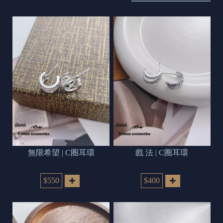
s
e
t
o
d
a
y
無限希望 | C圈耳環
戲 法 | C圈耳環
$550
$400