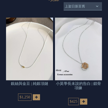
s
e
t
o
d
a
y
銀絲與金豆 | 純銀項鏈
小莫學長未說的告白 | 鎖骨
項鍊
$1,250
$425