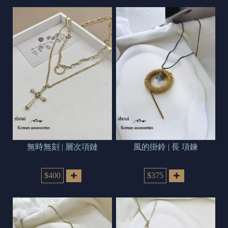
無時無刻 | 層次項鏈
風的掛鈴 | 長 項鍊
$400
$375