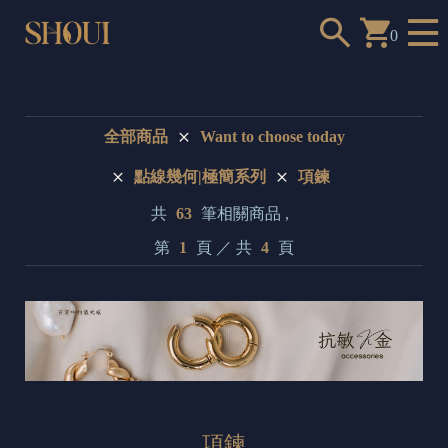
0
全部商品
Want to choose today
點線幾何|極簡系列
項鍊
a
共
63
筆相關商品 ,
n
第
1
頁 ／ 共
4
頁
t
t
o
c
h
o
o
項鍊