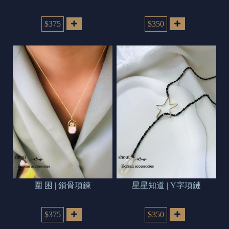
$375
$350
圍 困 | 鎖骨項鍊
星星知道 | Y字項鏈
$375
$350