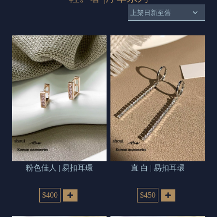
s
e
t
o
d
a
y
粉色佳人 | 易扣耳環
直 白 | 易扣耳環
$400
$450