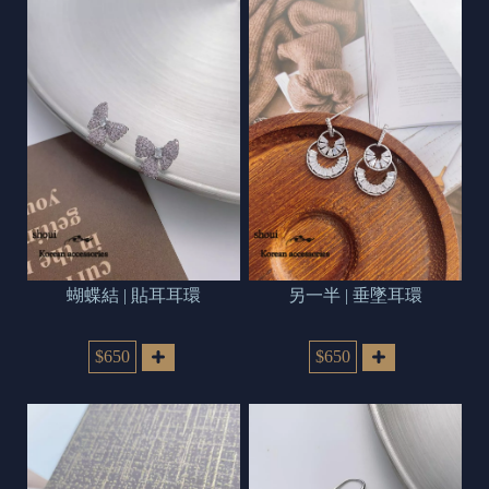
蝴蝶結 | 貼耳耳環
另一半 | 垂墜耳環
$650
$650