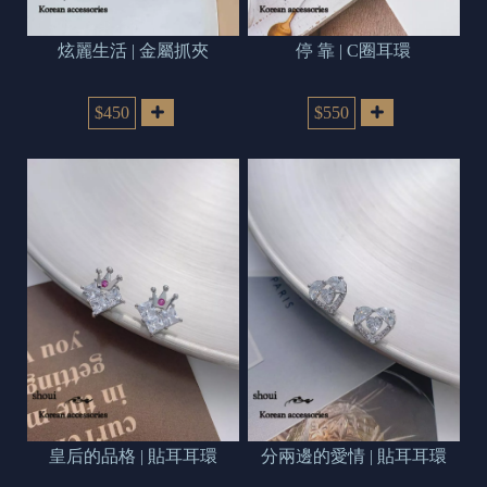
炫麗生活 | 金屬抓夾
停 靠 | C圈耳環
$450
$550
皇后的品格 | 貼耳耳環
分兩邊的愛情 | 貼耳耳環