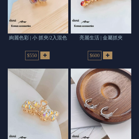
絢麗色彩 | 小 抓夾/2入混色
亮麗生活 | 金屬抓夾
$550
$600