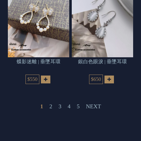
蝶影迷離 | 垂墜耳環
銀白色眼淚 | 垂墜耳環
$550
$650
1
2
3
4
5