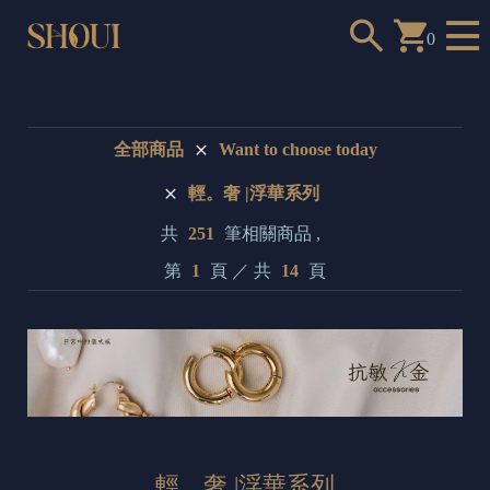
0
全部商品
Want to choose today
輕。奢 |浮華系列
a
共
251
筆相關商品 ,
n
第
1
頁 ／ 共
14
頁
t
t
o
c
h
o
o
輕。奢 |浮華系列