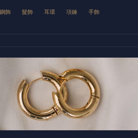
鋼飾
髮飾
耳環
項鍊
手飾