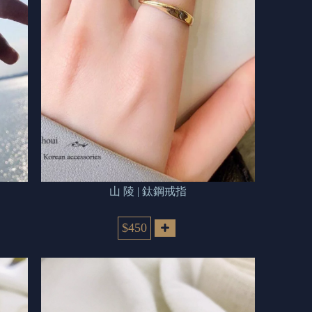
山 陵 | 鈦鋼戒指
$450