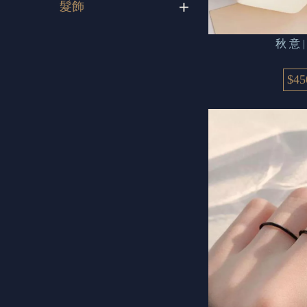
髮飾
秋 
$45