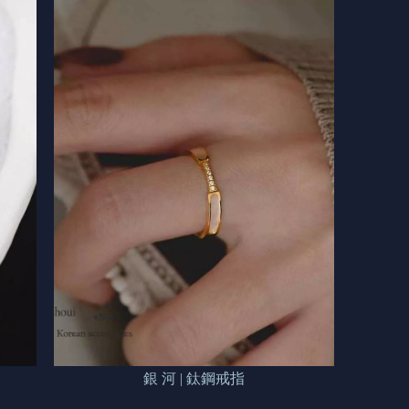
銀 河 | 鈦鋼戒指