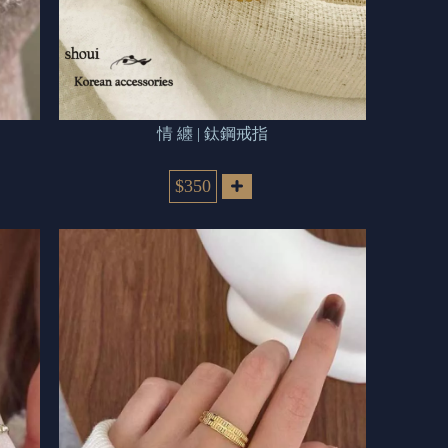
情 纏 | 鈦鋼戒指
$350