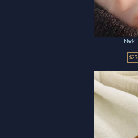
blac
$25