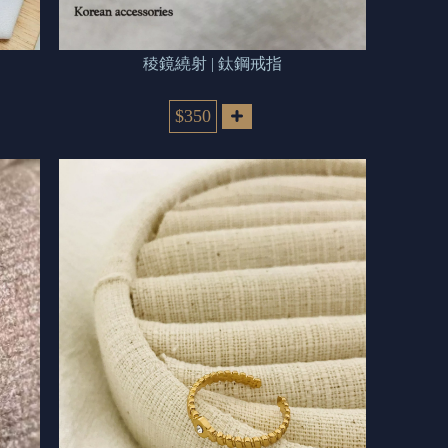
稜鏡繞射 | 鈦鋼戒指
$350