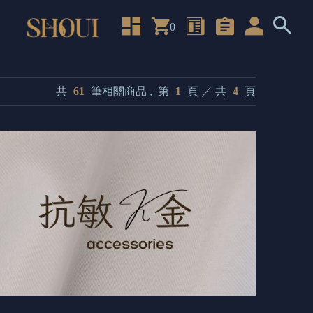
0
共
61
筆相關商品 ,
第
1
頁 ／ 共
4
頁