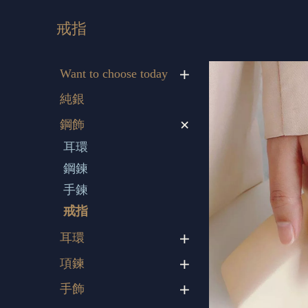
戒指
Want to choose today
純銀
鋼飾
耳環
鋼鍊
手鍊
戒指
耳環
項鍊
手飾