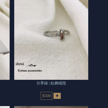
分界線 | 鈦鋼戒指
$500