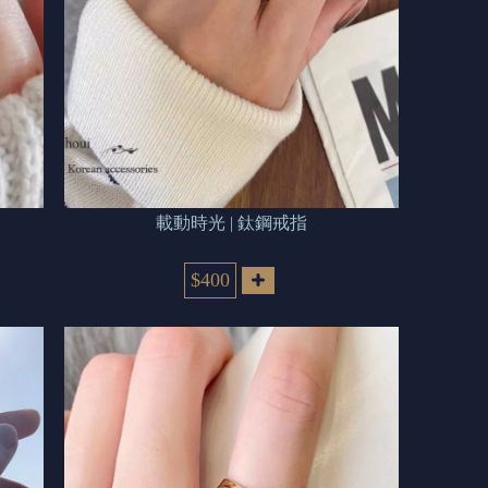
載動時光 | 鈦鋼戒指
$400