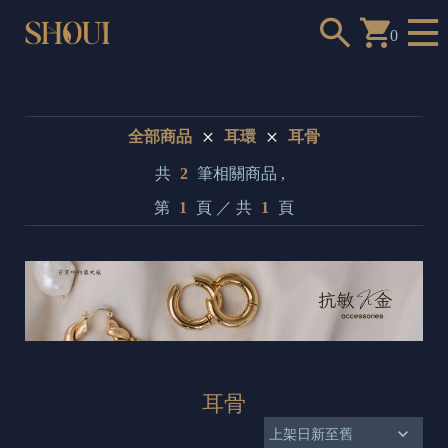
0
全部商品
耳環
耳骨
共
2
筆相關商品 ,
a
第
1
頁 ／ 共
1
頁
n
t
t
o
c
h
耳骨
o
o