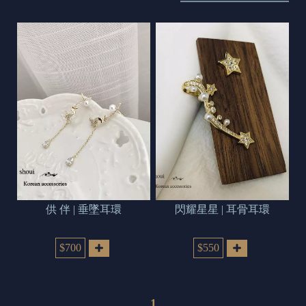
s
e
t
o
d
a
y
供 伴 | 垂墜耳環
閃耀星星 | 耳骨耳環
$700
$550
1