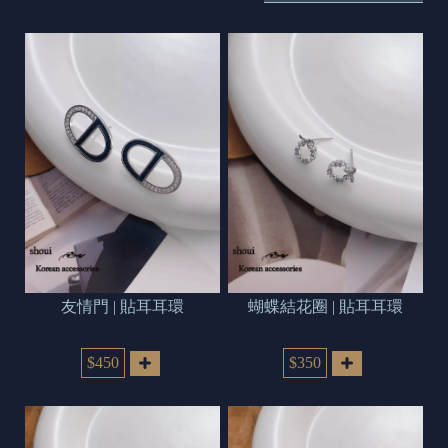
s
e
t
o
d
a
y
友情門 | 貼耳耳環
蝴蝶結花圈 | 貼耳耳環
$450
$350