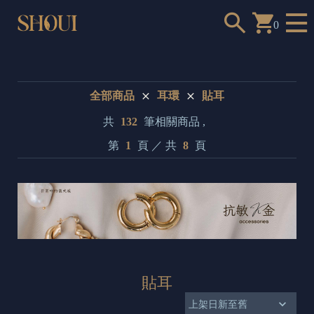
0
全部商品
耳環
貼耳
共
132
筆相關商品 ,
a
第
1
頁 ／ 共
8
頁
n
t
t
o
c
h
貼耳
o
o