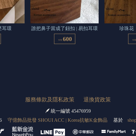
墜耳環
誰把鼻子當成了鈕扣 | 易扣耳環
珍珠花 
600
NT$
NT
服務條款及隱私政策
退換貨政策
統一編號 45476959
6
守億飾品批發 SHOUI ACC | Korea抗敏K金飾品
基於
shop