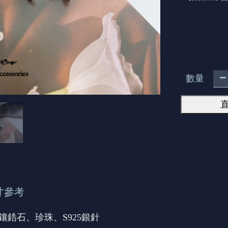
數量
寸參考
微鑲鋯石、珍珠、S925銀針