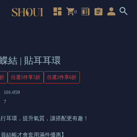
0
蝶結 | 貼耳耳環
4折
任選5件享5折
任選2件享6折
101-059
7
流行耳環，提升氣質，讓搭配更有趣！
會員結帳才會套用滿件優惠】