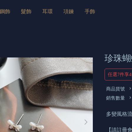
鋼飾
髮飾
耳環
項鍊
手飾
珍珠蝴
任選7件享
商品貨號
銷售數量
多變風格
【請註冊