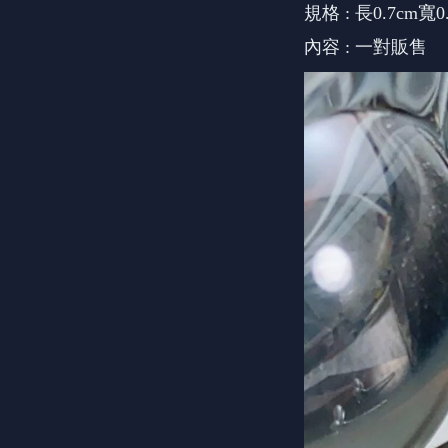
規格 : 長0.7cm寬0
內容 : 一對販售