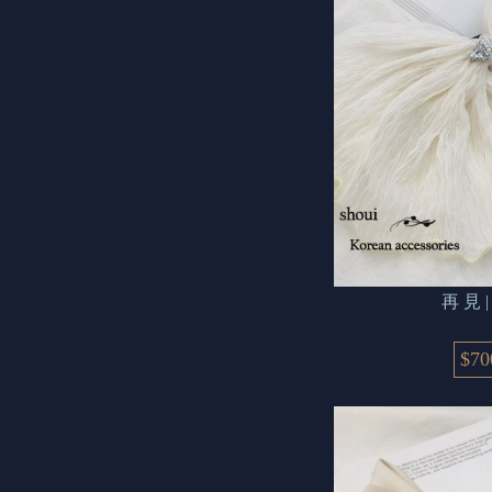
再 
$70