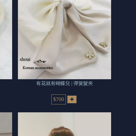
有花就有蝴蝶兒 | 彈簧髮夾
$700