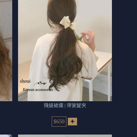
飛揚裙擺 | 彈簧髮夾
$650