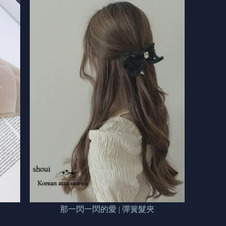
那一閃一閃的愛 | 彈簧髮夾