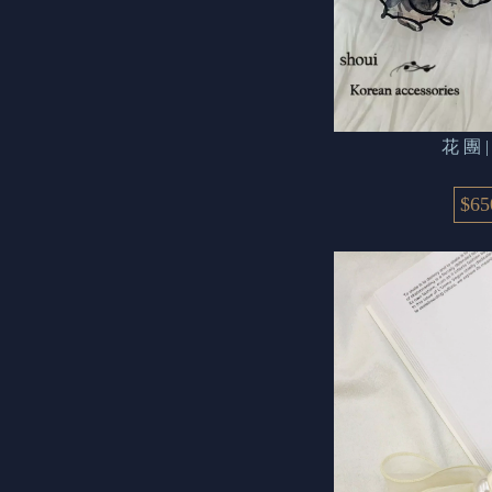
花 
$65