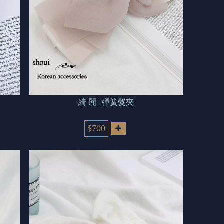
綺 麗 | 彈簧髮夾
$700