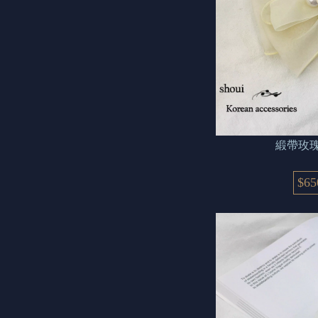
緞帶玫瑰
$65