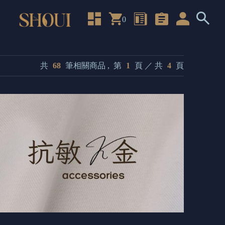
0
共
68
筆相關商品 ,
第
1
頁 ／ 共
4
頁