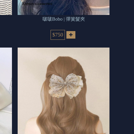
啵啵Bobo | 彈簧髮夾
$750