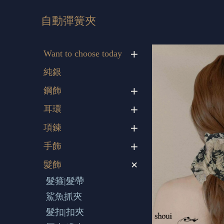
自動彈簧夾
Want to choose today
純銀
鋼飾
耳環
項鍊
手飾
髮飾
髮箍|髮帶
鯊魚抓夾
髮扣|扣夾