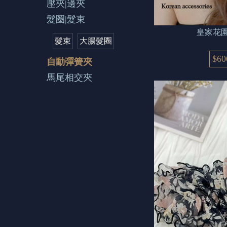
壓夾|邊夾
髮圈|髮束
皇家花園
髮束
大腸髮圈
$60
自動彈簧夾
馬尾相交夾