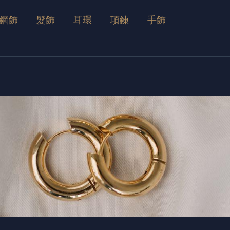
鋼飾
髮飾
耳環
項鍊
手飾