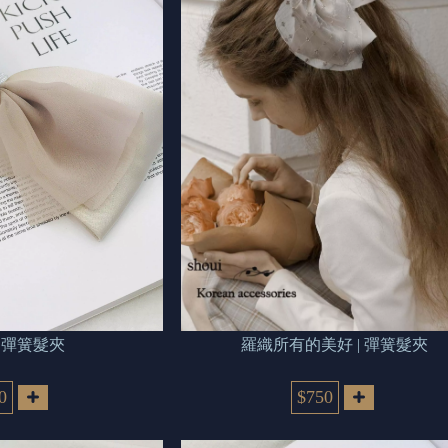
初 見 | 彈簧髮夾
羅織所有的美好 | 彈簧髮夾
0
$750