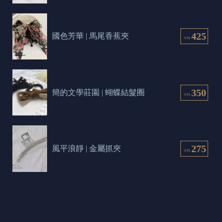
425
國色芳華 | 馬尾香蕉夾
NT$
350
簡的文學莊園 | 蝴蝶結髮圈
NT$
275
風平浪靜 | 金屬抓夾
NT$