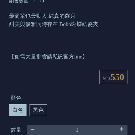
銷售數量
70
最簡單也最動人 純真的歲月
甜美與優雅同時存在 Bobo蝴蝶結髮夾
【如需大量批貨請私訊官方line】
550
NT$
顏色
白色
黑色
數量