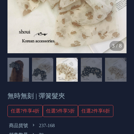
s
e
t
o
d
3
/
8
a
y
無時無刻 | 彈簧髮夾
任選7件享4折
任選5件享5折
任選2件享6折
商品貨號
237-168