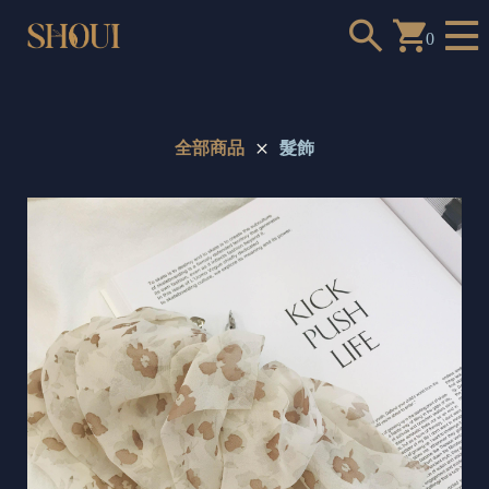
0
全部商品
髮飾
a
n
t
t
o
c
h
o
o