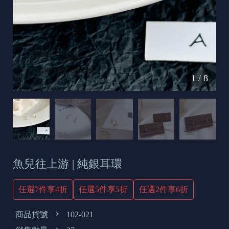
s
e
t
o
d
1
/
8
a
y
魚兒往上游 | 純銀耳環
任選7件享4折
任選5件享5折
任選2件享6折
商品貨號
102-021