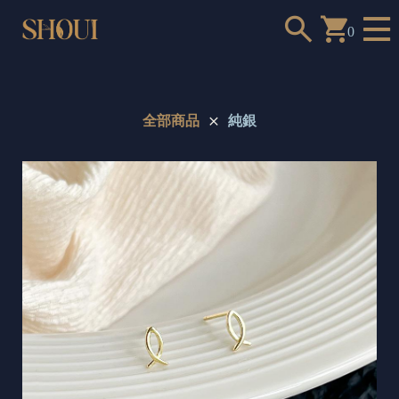
0
全部商品
純銀
a
n
t
t
o
c
h
o
o