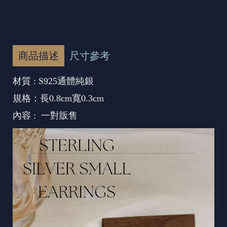
商品描述
尺寸參考
材質 : S925通體純銀
規格：長0.8cm寬0.3cm
內容 : 一對販售