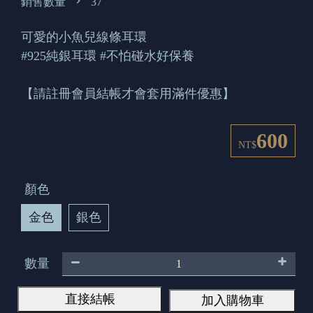
銷售數量
37
可愛的小魚兒線條耳環
#925純銀耳環 #不怕碰水好保養
【請註冊會員結帳才會套用滿件優惠】
600
NT$
顏色
金色
銀色
數量
直接結帳
加入購物車