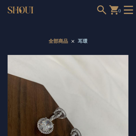
0
全部商品
耳環
a
n
t
t
o
c
h
o
o