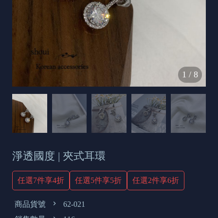
s
e
t
o
d
1
/
8
a
y
淨透國度 | 夾式耳環
任選7件享4折
任選5件享5折
任選2件享6折
商品貨號
62-021