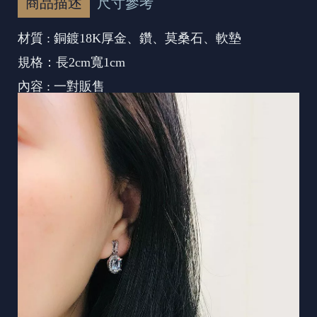
商品描述
尺寸參考
材質 : 銅鍍18K厚金、鑽、莫桑石、軟墊
規格：長2cm寬1cm
內容 : 一對販售