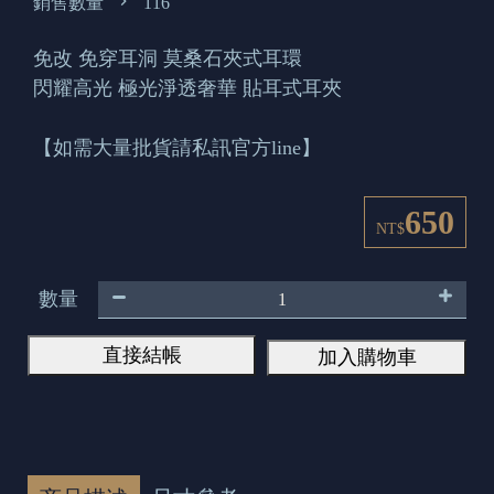
銷售數量
116
免改 免穿耳洞 莫桑石夾式耳環
閃耀高光 極光淨透奢華 貼耳式耳夾
【如需大量批貨請私訊官方line】
650
NT$
數量
直接結帳
加入購物車