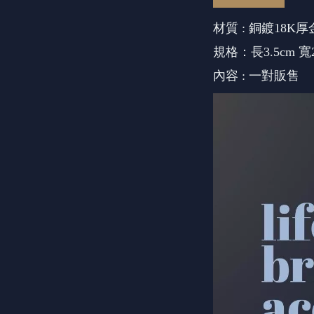
材質 : 銅鍍18K
規格：長3.5cm 寬
內容 : 一對販售