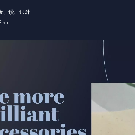
厚金、鑽、銀針
2cm