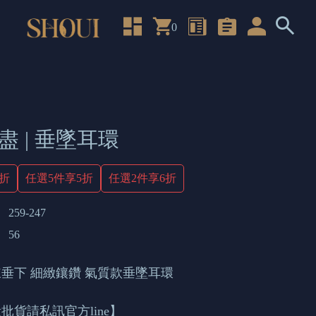
0
盡 | 垂墜耳環
4折
任選5件享5折
任選2件享6折
259-247
56
垂下 細緻鑲鑽 氣質款垂墜耳環
批貨請私訊官方line】