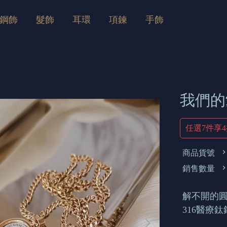
鋼飾
髮飾
耳環
項鍊
手飾
我們的
任選7件享
商品貨號
銷售數量
解不開的圓
316醫療