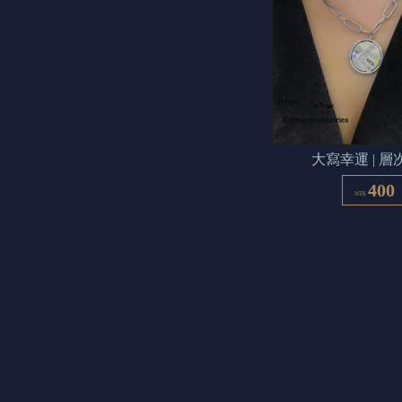
大寫幸運 | 層
400
NT$