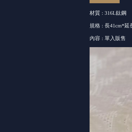
材質 : 316L鈦鋼
規格 : 長41cm*延
內容 : 單入販售