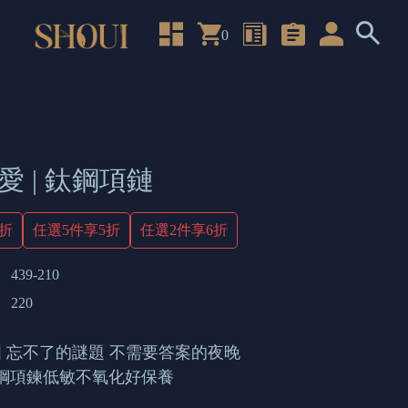
0
愛 | 鈦鋼項鏈
4折
任選5件享5折
任選2件享6折
439-210
220
 忘不了的謎題 不需要答案的夜晚
鈦鋼項鍊低敏不氧化好保養