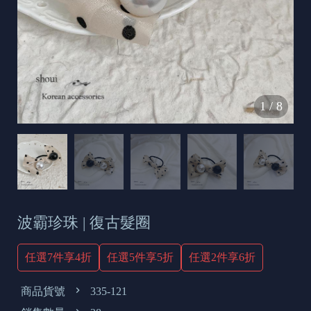
s
e
t
o
d
1
/
8
a
y
波霸珍珠 | 復古髮圈
任選7件享4折
任選5件享5折
任選2件享6折
商品貨號
335-121