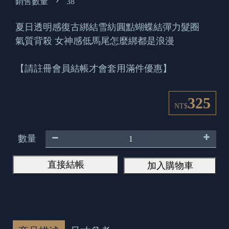
銷售數量
38
夏日透明感復古綁結雪紡圓點蝴蝶結彈力髮圈
氣質背殺 女神感低馬尾怎麼綁都是浪漫
【請註冊會員結帳才會套用滿件優惠】
325
NT$
數量
直接結帳
加入購物車