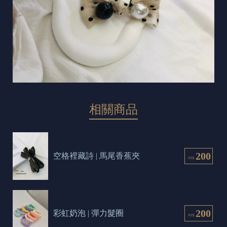
相關商品
200
空格裡藏詩 | 馬尾香蕉夾
NT$
200
彩虹奶泡 | 彈力髮圈
NT$