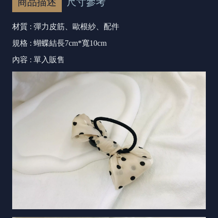
商品描述
尺寸參考
材質 : 彈力皮筋、歐根紗、配件
規格 : 蝴蝶結長7cm*寬10cm
內容 : 單入販售