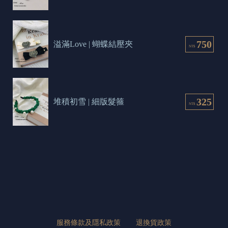
750
溢滿Love | 蝴蝶結壓夾
NT$
325
堆積初雪 | 細版髮箍
NT$
服務條款及隱私政策
退換貨政策