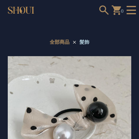
0
全部商品
髮飾
a
n
t
t
o
c
h
o
o