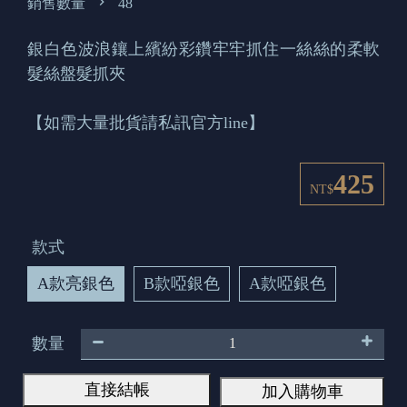
銷售數量
48
銀白色波浪鑲上繽紛彩鑽牢牢抓住一絲絲的柔軟
髮絲盤髮抓夾
【如需大量批貨請私訊官方line】
425
NT$
款式
A款亮銀色
B款啞銀色
A款啞銀色
數量
直接結帳
加入購物車