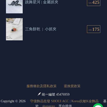
425
跳舞星河 | 金屬抓夾
NT$
175
三角餅乾  |  小抓夾
NT$
服務條款及隱私政策
退換貨政策
統一編號 45476959
Copyright ©
2026
守億飾品批發 SHOUI ACC | Korea抗敏K金飾品
基
於
shopstore
平台提供