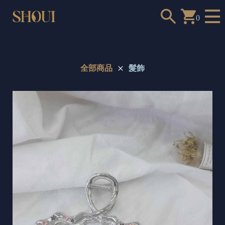
0
全部商品
髮飾
a
n
t
t
o
c
h
o
o