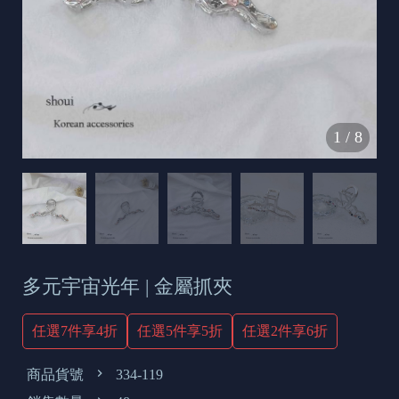
s
e
t
o
d
1
/
8
a
y
多元宇宙光年 | 金屬抓夾
任選7件享4折
任選5件享5折
任選2件享6折
商品貨號
334-119