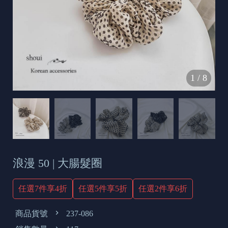
s
e
t
o
d
1
/
8
a
y
浪漫 50 | 大腸髮圈
任選7件享4折
任選5件享5折
任選2件享6折
商品貨號
237-086