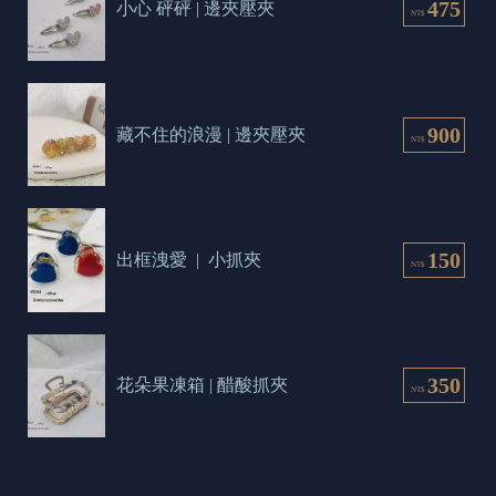
475
小心 砰砰 | 邊夾壓夾
NT$
900
藏不住的浪漫 | 邊夾壓夾
NT$
150
出框洩愛  |  小抓夾
NT$
350
花朵果凍箱 | 醋酸抓夾
NT$