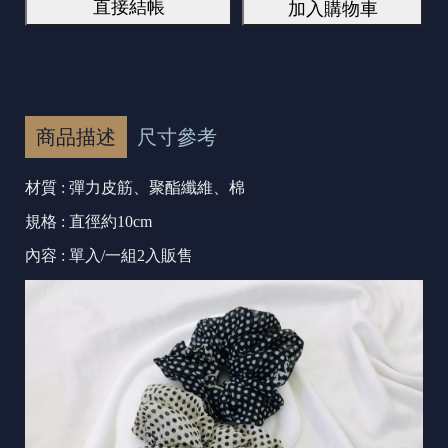
直接結帳
加入購物車
商品描述
尺寸參考
材質 : 彈力皮筋、聚酯纖維、棉
規格 : 直徑約10cm
內容 : 單入/一組2入販售