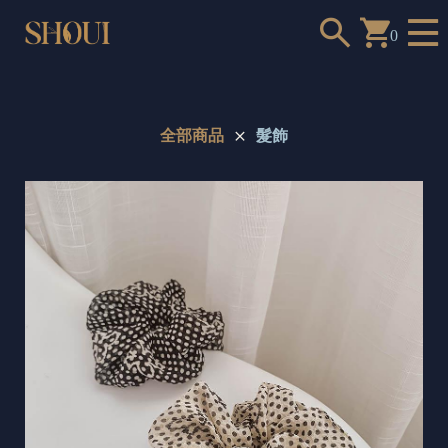
0
全部商品
髮飾
a
n
t
t
o
c
h
o
o