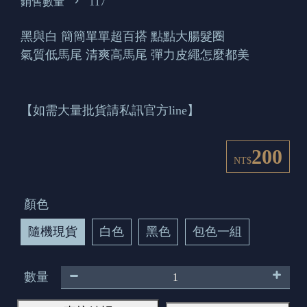
銷售數量
117
黑與白 簡簡單單超百搭 點點大腸髮圈
氣質低馬尾 清爽高馬尾 彈力皮繩怎麼都美
【如需大量批貨請私訊官方line】
200
NT$
顏色
隨機現貨
白色
黑色
包色一組
數量