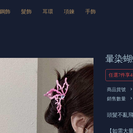
鋼飾
髮飾
耳環
項鍊
手飾
暈染蝴
任選7件享
商品貨號
銷售數量
頭髮不亂飛
【如需大量