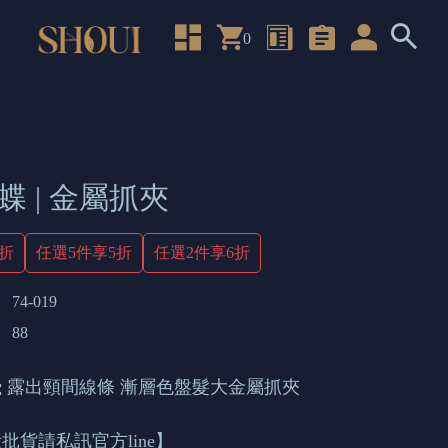
0
蝶 | 金屬抓夾
4折
任選5件享5折
任選2件享6折
74-019
88
 露出頸間線條 漸層色盤髮大金屬抓夾
批貨請私訊官方line】