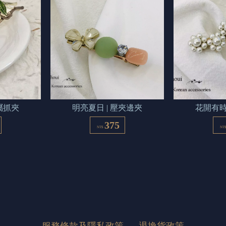
屬抓夾
明亮夏日 | 壓夾邊夾
花開有時
375
NT$
NT
服務條款及隱私政策
退換貨政策