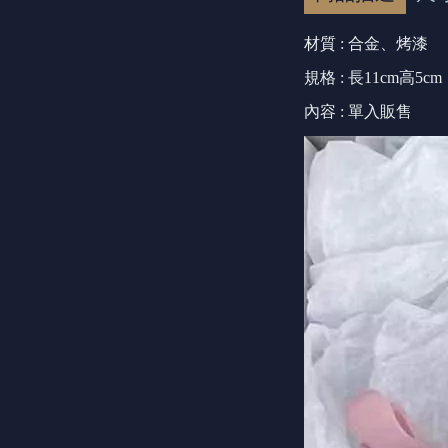
材質 : 合金、烤漆
規格 : 長11cm高5cm
內容 : 單入販售