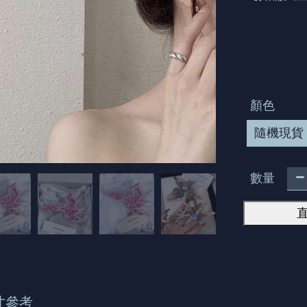
顏色
隨機現貨
數量
寸參考