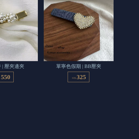
 | 壓夾邊夾
單寧色假期 | BB壓夾
550
325
$
NT$