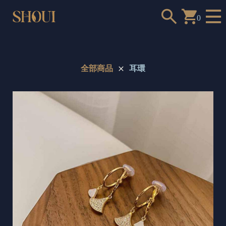
0
全部商品
耳環
a
n
t
t
o
c
h
o
o