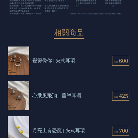
相關商品
600
變得像你 | 夾式耳環
NT$
425
心乘風飛翔  | 垂墜耳環
NT$
700
月亮上有恐龍 | 夾式耳環
NT$