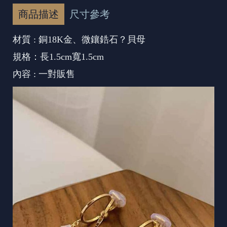
商品描述
尺寸參考
材質 : 銅18K金、微鑲鋯石？貝母
規格：長1.5cm寬1.5cm
內容 : 一對販售