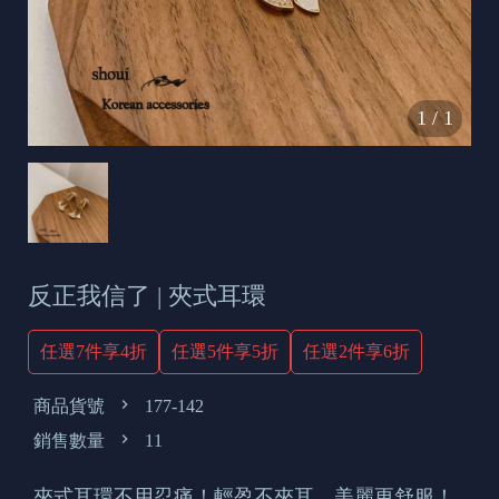
s
e
t
o
1
/
1
d
a
y
反正我信了 | 夾式耳環
任選7件享4折
任選5件享5折
任選2件享6折
商品貨號
177-142
銷售數量
11
夾式耳環不用忍痛！輕盈不夾耳，美麗更舒服！