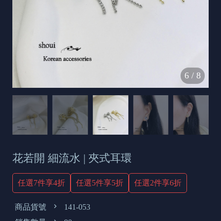
s
e
t
o
d
6
/
8
a
y
花若開 細流水 | 夾式耳環
任選7件享4折
任選5件享5折
任選2件享6折
商品貨號
141-053