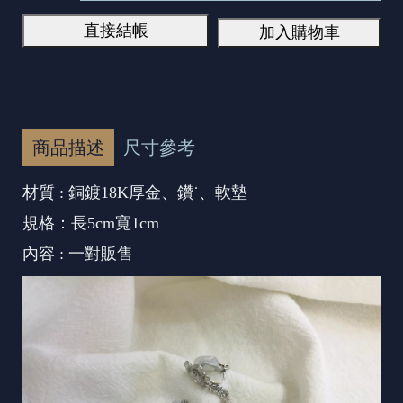
直接結帳
加入購物車
商品描述
尺寸參考
材質 : 銅鍍18K厚金、鑽˙、軟墊
規格：長5cm寬1cm
內容 : 一對販售