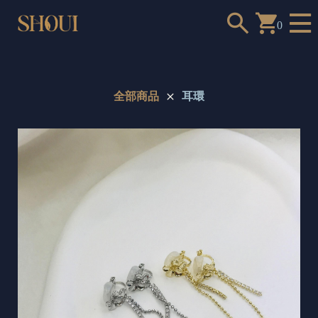
0
全部商品
耳環
a
n
t
t
o
c
h
o
o