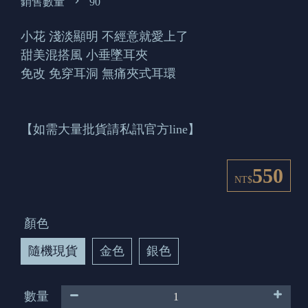
銷售數量
90
小花 淺淡顯明 不經意就愛上了
甜美混搭風 小垂墜耳夾
免改 免穿耳洞 無痛夾式耳環
【如需大量批貨請私訊官方line】
550
NT$
顏色
隨機現貨
金色
銀色
數量