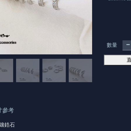
數量
寸參考
微鑲鋯石