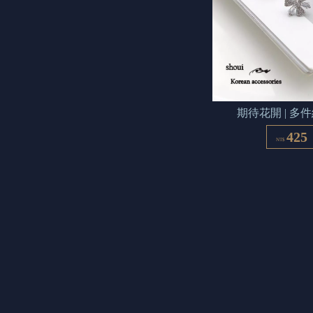
期待花開 | 多
425
NT$