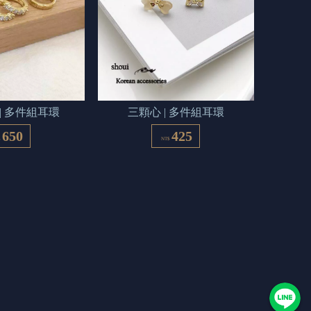
| 多件組耳環
三顆心 | 多件組耳環
650
425
$
NT$