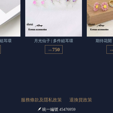
件組耳環
月光仙子 | 多件組耳環
期待花開 
750
NT$
NT
服務條款及隱私政策
退換貨政策
統一編號 45476959