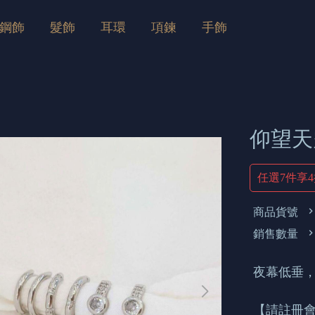
鋼飾
髮飾
耳環
項鍊
手飾
仰望天
任選7件享
商品貨號
銷售數量
夜幕低垂
【請註冊