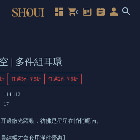
0
空 | 多件組耳環
4折
任選5件享5折
任選2件享6折
114-112
17
，耳邊微光躍動，彷彿是星星在悄悄呢喃。
會員結帳才會套用滿件優惠】