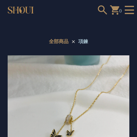
0
全部商品
項鍊
a
n
t
t
o
c
h
o
o