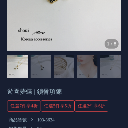
s
e
t
o
d
1
/
8
a
y
遊園夢蝶 | 鎖骨項鍊
任選7件享4折
任選5件享5折
任選2件享6折
商品貨號
103-3634