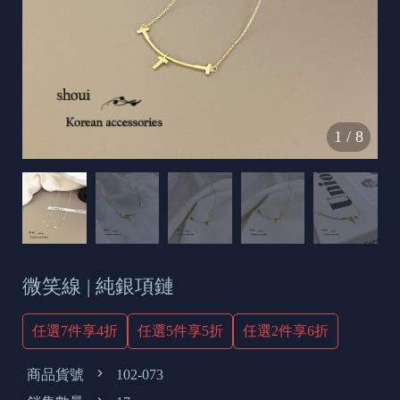
s
e
t
o
d
1
/
8
a
y
微笑線 | 純銀項鏈
任選7件享4折
任選5件享5折
任選2件享6折
商品貨號
102-073