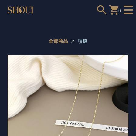
0
全部商品
項鍊
a
n
t
t
o
c
h
o
o