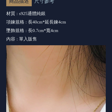
商品描述
尺寸參考
材質 : s925通體純銀
項鍊規格 : 長40cm*延長鍊4cm
墜飾規格 : 長0.7cm*寬4cm
內容 : 單入販售