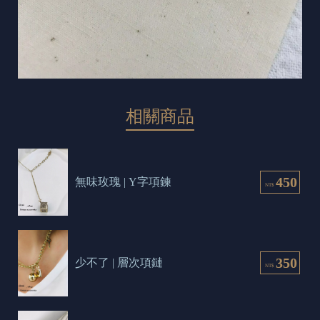
相關商品
450
無味玫瑰 | Y字項鍊
NT$
350
少不了 | 層次項鏈
NT$