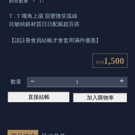
銷售數量
17
T . T 嘴角上揚 甜蜜微笑弧線
抗敏純銀材質日日配戴超百搭
【請註冊會員結帳才會套用滿件優惠】
1,500
NT$
數量
直接結帳
加入購物車