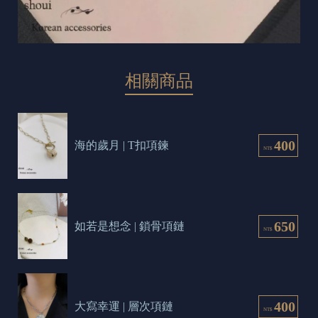
相關商品
400
海的歲月 | T扣項鍊
NT$
650
如若是想念 | 鎖骨項鏈
NT$
400
大寫幸運 | 層次項鏈
NT$