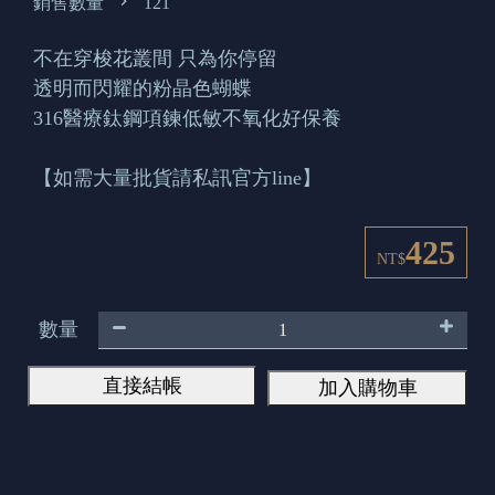
銷售數量
121
不在穿梭花叢間 只為你停留
透明而閃耀的粉晶色蝴蝶
316醫療鈦鋼項鍊低敏不氧化好保養
【如需大量批貨請私訊官方line】
425
NT$
數量
直接結帳
加入購物車