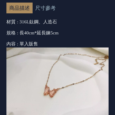
商品描述
尺寸參考
材質 : 316L鈦鋼、人造石
規格 : 長40cm*延長鍊5cm
內容 : 單入販售