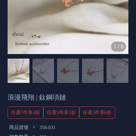
s
e
t
o
d
1
/
8
a
y
浪漫飛翔 | 鈦鋼項鏈
任選7件享4折
任選5件享5折
任選2件享6折
商品貨號
358-031