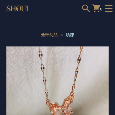
0
全部商品
項鍊
a
n
t
t
o
c
h
o
o