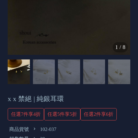
s
e
t
o
d
1
/
8
a
y
x x 禁絕 | 純銀耳環
任選7件享4折
任選5件享5折
任選2件享6折
商品貨號
102-037