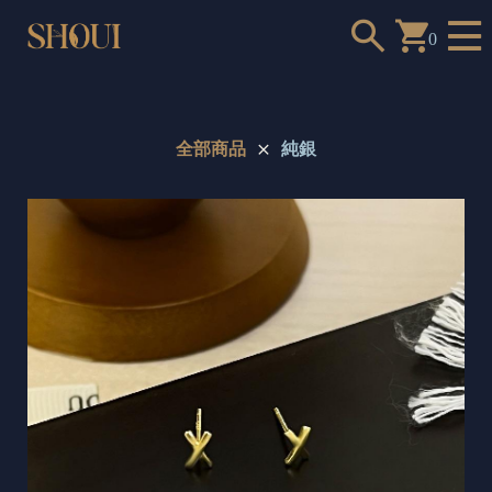
0
全部商品
純銀
a
n
t
t
o
c
h
o
o