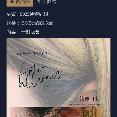
商品描述
尺寸參考
材質 : S925通體純銀
規格：長0.5cm寬0.5cm
內容 : 一對販售