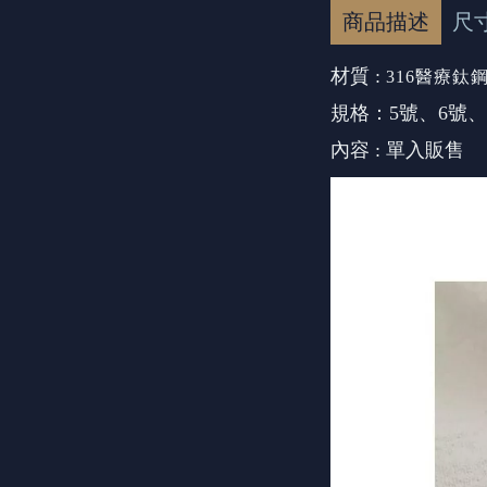
商品描述
尺
材質 :
316醫療鈦
規格：5號、6號、
內容 : 單入販售