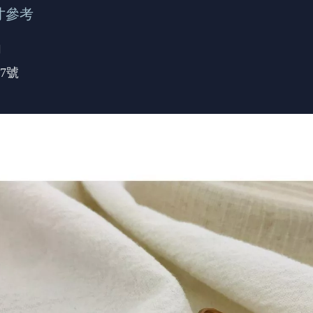
寸參考
鋼
7號