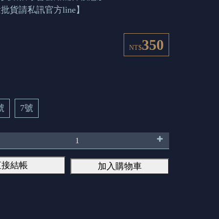
批貨請私訊官方line】
350
NT$
號
7號
直接結帳
加入購物車