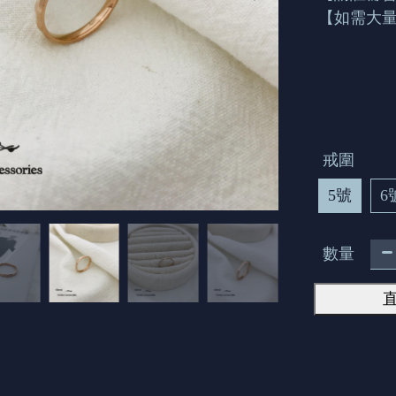
【如需大量
戒圍
5號
6
數量