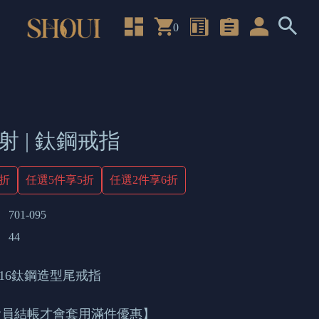
0
射 | 鈦鋼戒指
4折
任選5件享5折
任選2件享6折
701-095
44
316鈦鋼造型尾戒指
會員結帳才會套用滿件優惠】