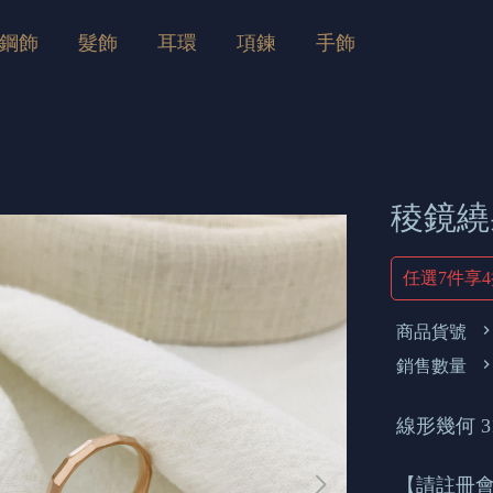
鋼飾
髮飾
耳環
項鍊
手飾
稜鏡繞
任選7件享
商品貨號
銷售數量
線形幾何 
【請註冊