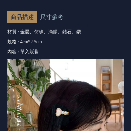
商品描述
尺寸參考
材質 : 金屬、仿珠、滴膠、鋯石、鑽
規格 : 4cm*2.5cm
內容 : 單入販售