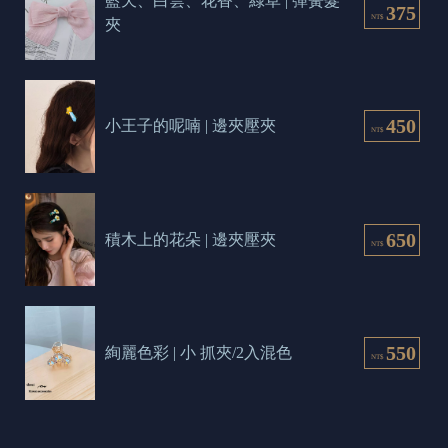
藍天、白雲、花香、綠草 | 彈簧髮
375
NT$
夾
450
小王子的呢喃 | 邊夾壓夾
NT$
650
積木上的花朵 | 邊夾壓夾
NT$
550
絢麗色彩 | 小 抓夾/2入混色
NT$