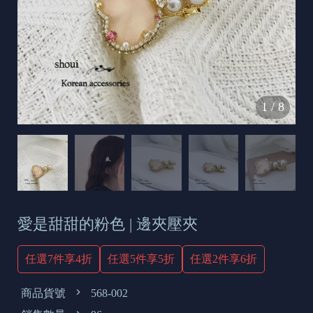
s
e
t
o
d
1
/
8
a
y
愛是甜甜的粉色 | 邊夾壓夾
任選7件享4折
任選5件享5折
任選2件享6折
商品貨號
568-002