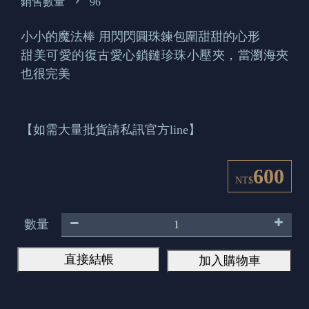
銷售數量
96
小小的魔法棒 用閃閃圓珠鍊包圍甜甜的心形
甜美可愛的復古愛心鎖鏈珍珠小壓夾，當瀏海夾
也很完美
【如需大量批貨請私訊官方line】
600
NT$
數量
直接結帳
加入購物車