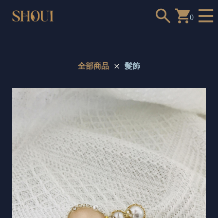
0
全部商品
髮飾
a
n
t
t
o
c
h
o
o