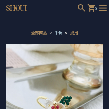
0
全部商品
手飾
戒指
a
n
t
t
o
c
h
o
o