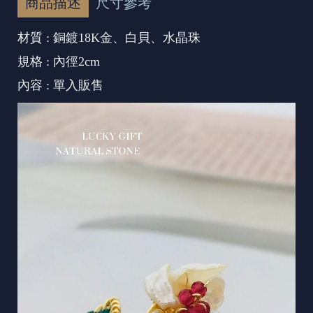
商品描述
尺寸參考
材質 : 銅鍍18K金、白貝、水晶珠
規格 : 內徑2cm
內容 : 單入販售