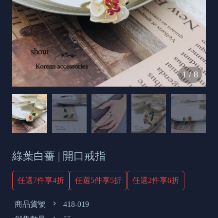
s
e
t
o
d
1
/
8
a
y
綠葉白薔 | 開口戒指
任選7件享4折
任選5件享5折
任選2件享6折
商品貨號
418-019