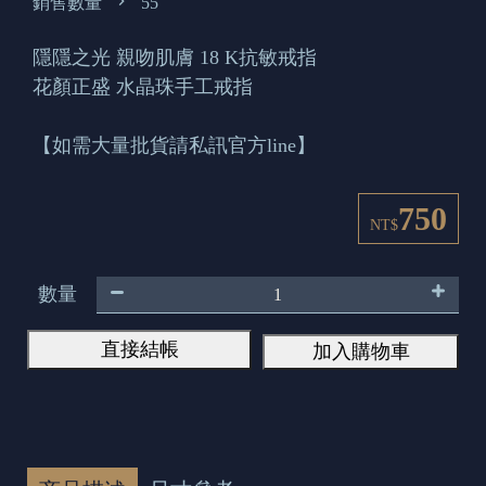
銷售數量
55
隱隱之光 親吻肌膚 18 K抗敏戒指
花顏正盛 水晶珠手工戒指
【如需大量批貨請私訊官方line】
750
NT$
數量
直接結帳
加入購物車