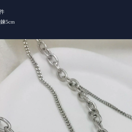
配件
長鍊5cm