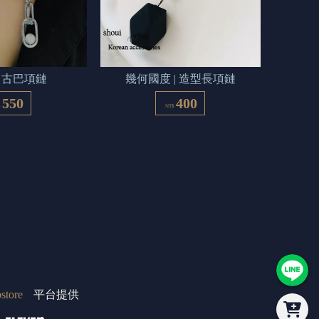
 | 古巴項鏈
幾何國度 | 造型長項鏈
550
400
$
NT$
store
平台提供