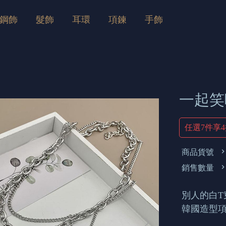
鋼飾
髮飾
耳環
項鍊
手飾
一起笑吧
任選7件享
商品貨號
銷售數量
別人的白T
韓國造型