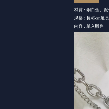
材質 : 銅白金、
規格 : 長45cm延
內容 : 單入販售