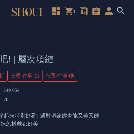
0
! | 層次項鏈
4折
任選5件享5折
任選2件享6折
149-054
70
穿起來特別好看? 選對項鍊妳也能又美又帥
項鍊怎樣戴都好美