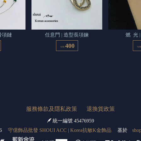
骨項鏈
任意門 | 造型長項鍊
燃  光
400
NT$
NT
服務條款及隱私政策
退換貨政策
統一編號 45476959
6
守億飾品批發 SHOUI ACC | Korea抗敏K金飾品
基於
shop