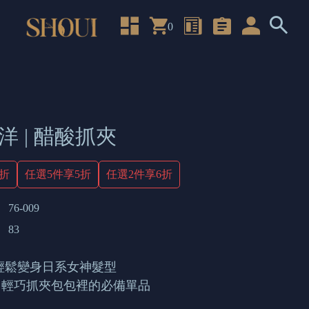
0
洋 | 醋酸抓夾
4折
任選5件享5折
任選2件享6折
76-009
83
輕鬆變身日系女神髮型
 輕巧抓夾包包裡的必備單品