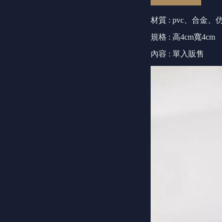
材質 : pvc、合金
規格 : 高4cm寬4cm
內容 : 單入販售