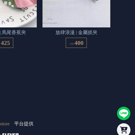
| 馬尾香蕉夾
放肆浪漫 | 金屬抓夾
425
400
$
NT$
store
平台提供