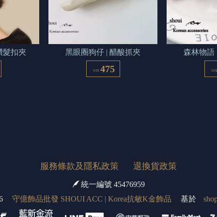
鑲鑽髮扣夾
黑眼圈狗仔 | 醋酸抓夾
森林物語 
475
NT$
NT
服務條款及隱私政策
退換貨政策
統一編號 45476959
6
守億飾品批發 SHOUI ACC | Korea抗敏K金飾品
基於
shop