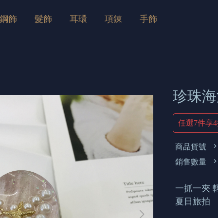
鋼飾
髮飾
耳環
項鍊
手飾
珍珠海
任選7件享
商品貨號
銷售數量
一抓一夾 
夏日旅拍