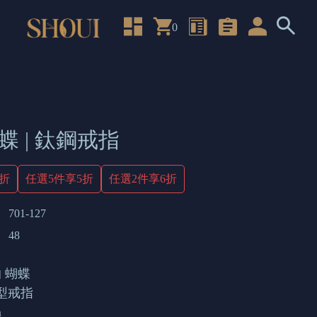
0
蝶 | 鈦鋼戒指
4折
任選5件享5折
任選2件享6折
701-127
48
 蝴蝶
造型戒指
m