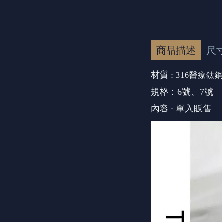
商品描述
尺
材質 :
316醫療鈦
規格：6號、7號
內容 : 單入販售