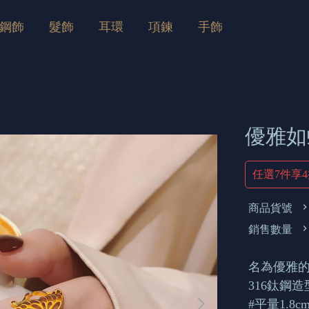
鋼飾
髮飾
耳環
項鍊
手飾
優雅如
任選7件享
商品貨號
銷售數量
名為優雅的
316鈦鋼
#平量1.8c