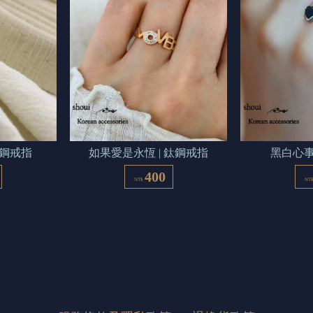
鈦鋼戒指
如果愛是永恆 | 鈦鋼戒指
黑白心事
400
NT$
NT