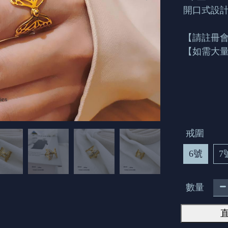
開口式設
【請註冊
【如需大量
戒圍
6號
7
數量