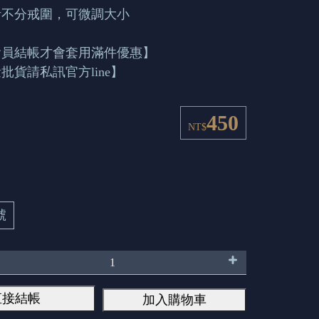
計不分戒圍，可微調大小
會員結帳才會套用滿件優惠】
批貨請私訊官方line】
450
NT$
號
直接結帳
加入購物車