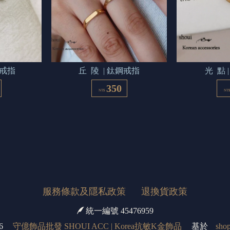
鋼戒指
丘  陵  | 鈦鋼戒指
光  點
350
NT$
NT
服務條款及隱私政策
退換貨政策
統一編號 45476959
6
守億飾品批發 SHOUI ACC | Korea抗敏K金飾品
基於
shop