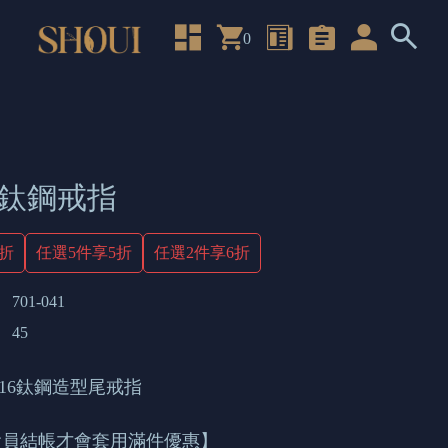
0
| 鈦鋼戒指
4折
任選5件享5折
任選2件享6折
701-041
45
316鈦鋼造型尾戒指
會員結帳才會套用滿件優惠】