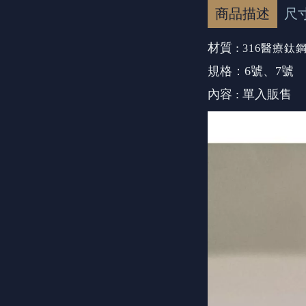
商品描述
尺
材質 :
316醫療鈦
規格：6號、7號
內容 : 單入販售