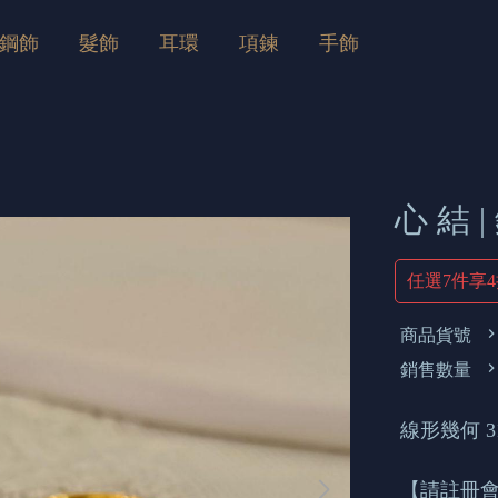
鋼飾
髮飾
耳環
項鍊
手飾
心 結 
任選7件享
商品貨號
銷售數量
線形幾何 
【請註冊