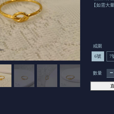
【如需大量
戒圍
6號
7
數量