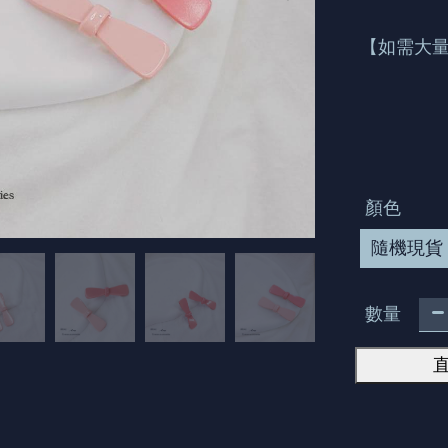
【如需大量
顏色
隨機現貨
數量