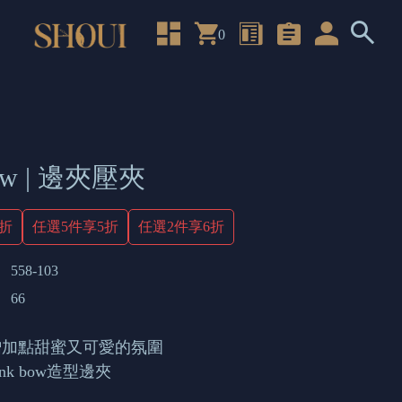
0
bow | 邊夾壓夾
4折
任選5件享5折
任選2件享6折
558-103
66
增加點甜蜜又可愛的氛圍
nk bow造型邊夾