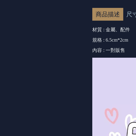
商品描述
尺
材質 : 金屬
、配件
規格 : 6.5cm*2cm
內容 : 一對販售