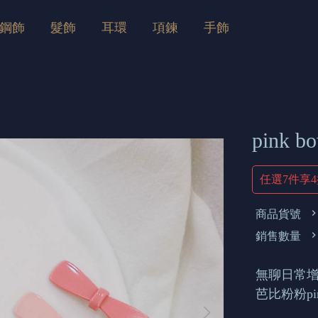
鋼飾
髮飾
耳環
項鍊
手飾
pink 
任選7件享
商品貨號
銷售數量
無聊日常
芭比粉粉pi