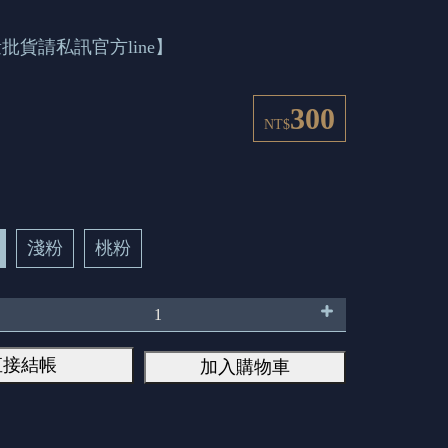
批貨請私訊官方line】
300
NT$
淺粉
桃粉
直接結帳
加入購物車