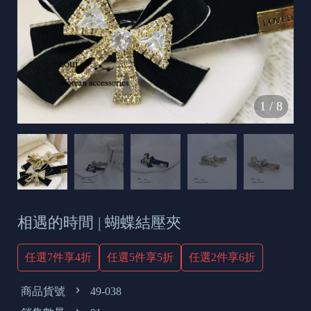
s
e
t
o
d
1
/
8
a
y
相遇的時間 | 蝴蝶結壓夾
任選7件享4折
任選5件享5折
任選2件享6折
商品貨號
49-038