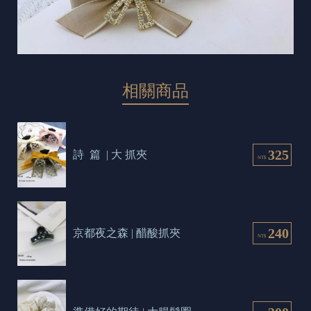
相關商品
325
詩  篇  | 大 抓夾
NT$
240
京都夜之森 | 醋酸抓夾
NT$