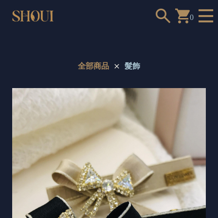
0
全部商品
髮飾
a
n
t
t
o
c
h
o
o