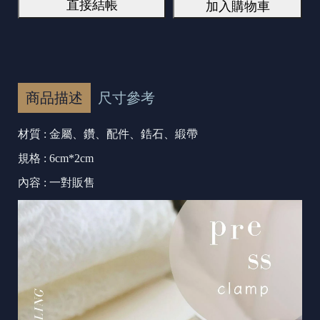
直接結帳
加入購物車
商品描述
尺寸參考
材質 : 金屬、鑽
、配件、鋯石、緞帶
規格 : 6cm*2cm
內容 : 一對販售