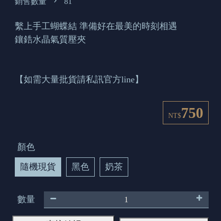
銷售數量
81
繫上手工蝴蝶結 準備好在最美的時刻相遇
鑲鋯水晶氣質壓夾
【如需大量批貨請私訊官方line】
750
NT$
顏色
隨機現貨
黑色
奶茶
數量