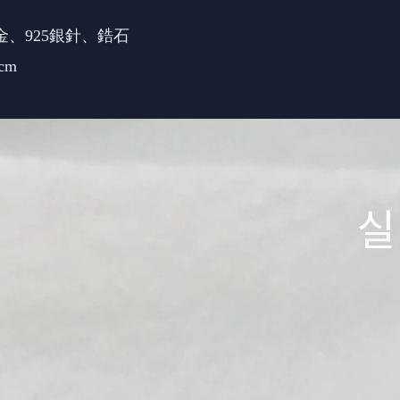
厚金、925銀針、鋯石
cm