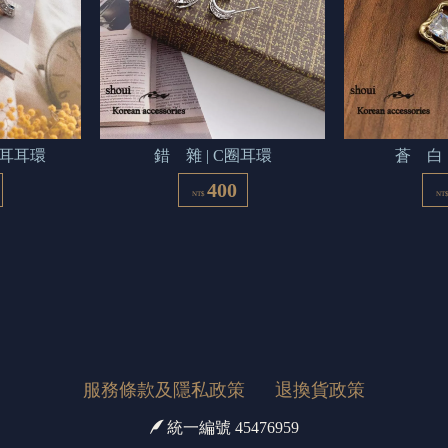
貼耳耳環
錯    雜 | C圈耳環
蒼    
400
NT$
NT
服務條款及隱私政策
退換貨政策
統一編號 45476959