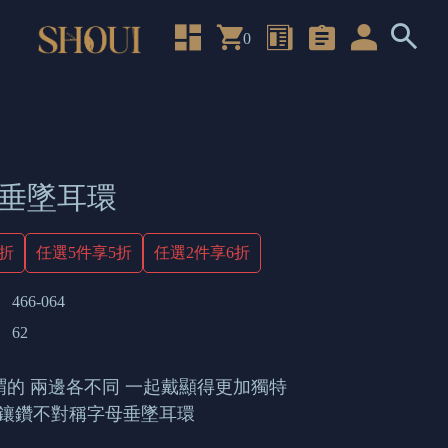
0
| 垂墜耳環
4折
任選5件享5折
任選2件享6折
466-064
62
謂的 兩邊各不同 一起戴顯得更加獨特
色鑲鑽不對稱字母垂墜耳環