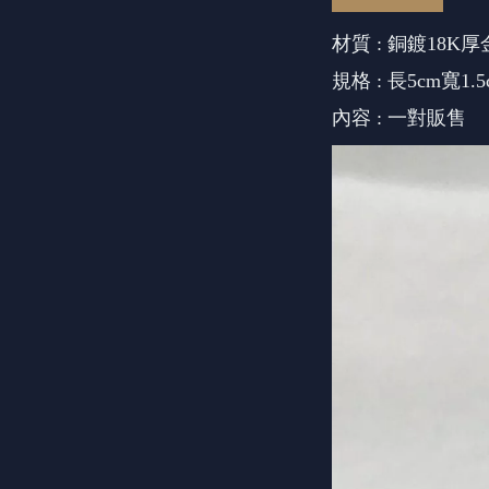
材質 : 銅鍍18K
規格 : 長5cm
寬1.5
內容 : 一對販售