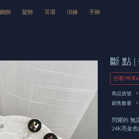
鋼飾
髮飾
耳環
項鍊
手飾
斷 點 
任選7件享
商品貨號
銷售數量
閃耀的 無
24K亮金