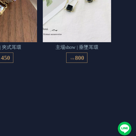
白 | 夾式耳環
主場show | 垂墜耳環
450
800
$
NT$