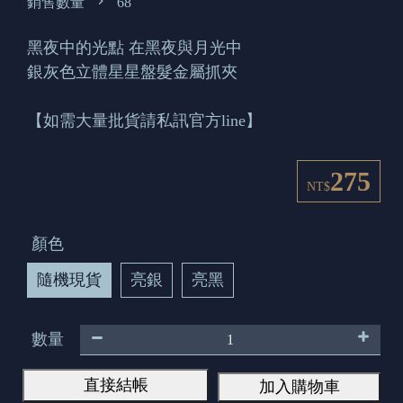
銷售數量
68
黑夜中的光點 在黑夜與月光中
銀灰色立體星星盤髮金屬抓夾
【如需大量批貨請私訊官方line】
275
NT$
顏色
隨機現貨
亮銀
亮黑
數量
直接結帳
加入購物車