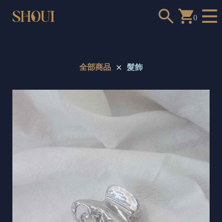
0
全部商品
髮飾
a
n
t
t
o
c
h
o
o