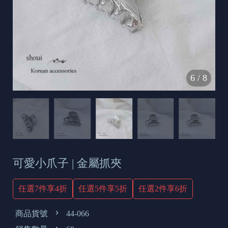
s
e
t
o
d
6
/
8
a
y
可愛小爪子 | 金屬抓夾
任選7件享4折
任選5件享5折
任選2件享6折
商品貨號
44-066