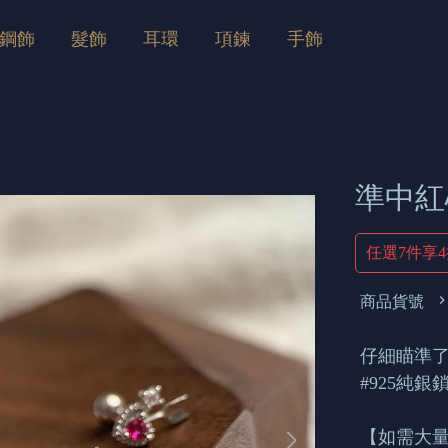
鋼飾
髮飾
耳環
項鍊
手飾
準中紅
任選7件享
商品貨號
仔細瞄準了
#925純
【如需大量