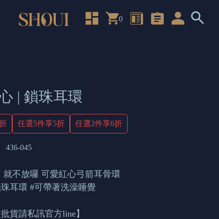
0
心 | 鎖珠耳環
4折
任選5件享5折
任選2件享6折
436-045
 就不放囉 可愛紅心弓箭耳骨環
銀鎖珠耳環 #可帶著洗澡睡覺
批貨請私訊官方line】