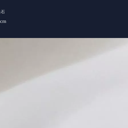
鋯石
cm