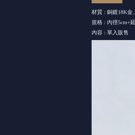
材質 : 銅鍍18
規格 : 內徑5cm+
內容 : 單入販售