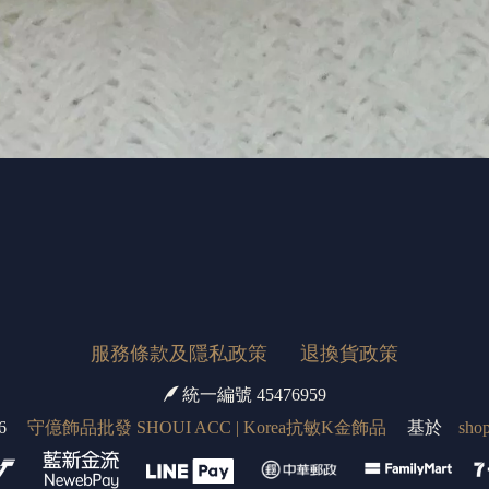
服務條款及隱私政策
退換貨政策
統一編號 45476959
6
守億飾品批發 SHOUI ACC | Korea抗敏K金飾品
基於
shop