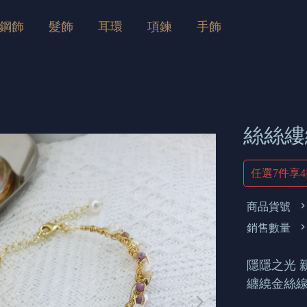
鋼飾
髮飾
耳環
項鍊
手飾
絲絲縷
任選7件享
商品貨號
銷售數量
隱隱之光 親
纏繞金絲線