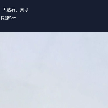
K金、天然石、貝母
延長鍊5cm