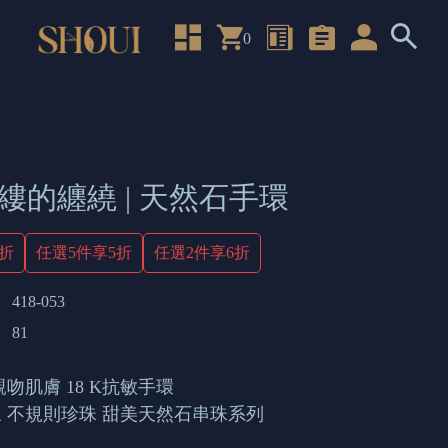
0
縷的纏繞 | 天然石手環
4折
任選5件享5折
任選2件享6折
418-053
81
吻肌膚 18 K抗敏手環
 不規則珍珠 甜美天然石串珠系列