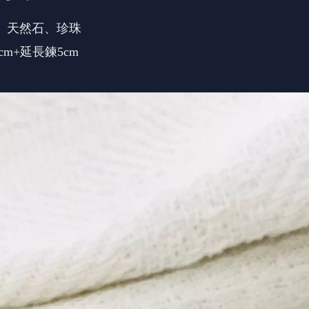
K金、天然石、珍珠
cm+延長鍊5cm