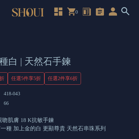
0
種白 | 天然石手鍊
4折
任選5件享5折
任選2件享6折
418-043
66
吻肌膚 18 K抗敏手鍊
一種 加上金的白 更顯尊貴 天然石串珠系列