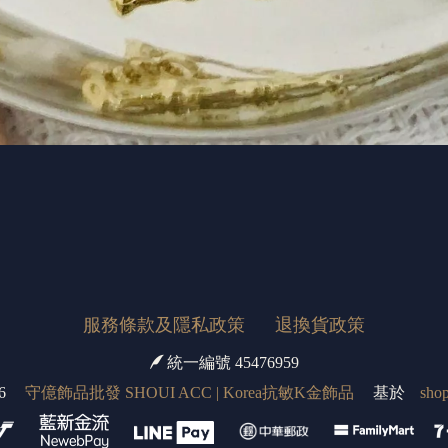
服務條款及隱私政策
退換貨政策
統一編號 45476959
6
守億飾品批發 SHOUI ACC | Korea抗敏K金飾品
基於
shop