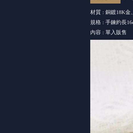
材質 : 銅鍍18
規格 : 手鍊約長16
內容 : 單入販售