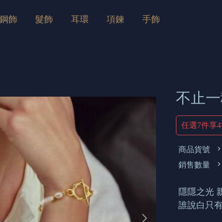
鋼飾
髮飾
耳環
項鍊
手飾
不止一
任選7件享
商品貨號
銷售數量
隱隱之光 親
誰說白只有