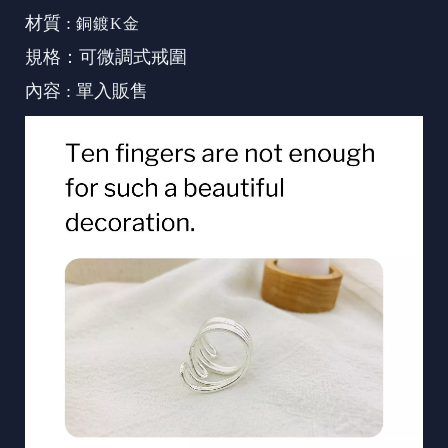
材質 :
銅鍍K金
規格：可微調式戒圍
內容 : 單入販售