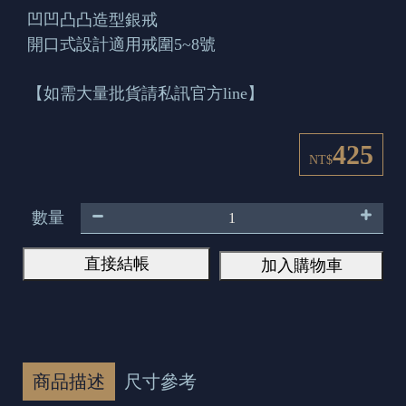
凹凹凸凸造型銀戒
開口式設計適用戒圍5~8號
【如需大量批貨請私訊官方line】
425
NT$
數量
直接結帳
加入購物車
商品描述
尺寸參考