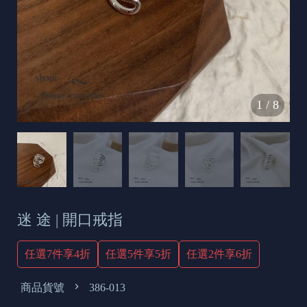
s
e
t
o
d
1
/
8
a
y
迷 途 | 開口戒指
任選7件享4折
任選5件享5折
任選2件享6折
商品貨號
386-013