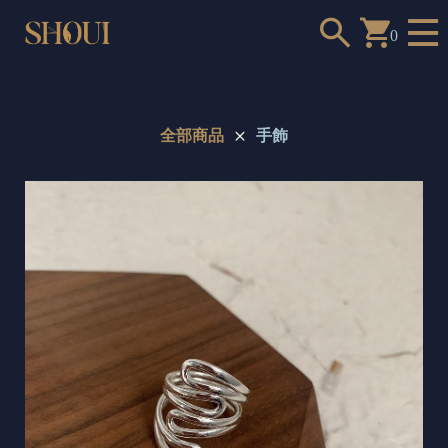
0
全部商品
手飾
a
n
t
t
o
c
h
o
o