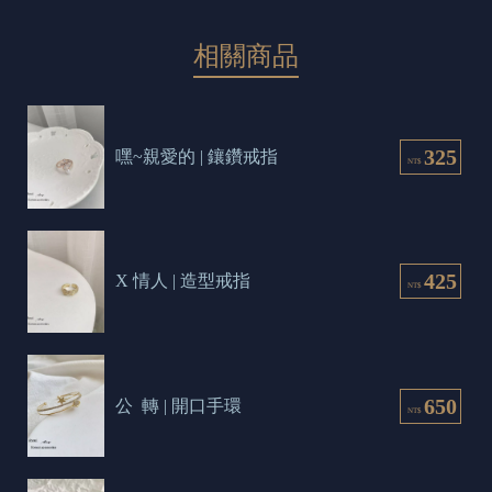
相關商品
325
嘿~親愛的 | 鑲鑽戒指
NT$
425
X 情人 | 造型戒指
NT$
650
公  轉 | 開口手環
NT$