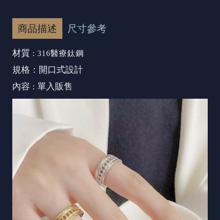
商品描述
尺寸參考
材質 :
316醫療鈦鋼
規格：開口式設計
內容 : 單入販售