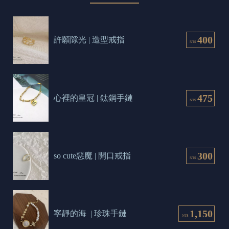
400
許願隙光 | 造型戒指
NT$
475
心裡的皇冠 | 鈦鋼手鏈
NT$
300
so cute惡魔 | 開口戒指
NT$
1,150
寧靜的海  | 珍珠手鏈
NT$