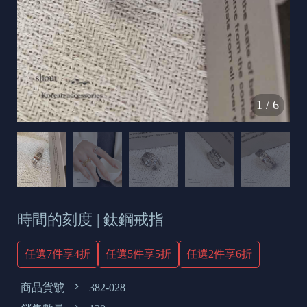
s
e
t
o
d
1
/
6
a
y
時間的刻度 | 鈦鋼戒指
任選7件享4折
任選5件享5折
任選2件享6折
商品貨號
382-028