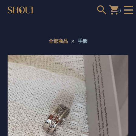
0
全部商品
手飾
a
n
t
t
o
c
h
o
o