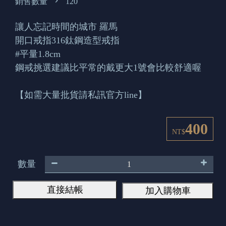
銷售數量
120
讓人忘記時間的城市 羅馬
開口戒指316鈦鋼造型戒指
#平量1.8cm
鋼戒挑選建議比平常的戴更大1號會比較舒適喔
【如需大量批貨請私訊官方line】
400
NT$
數量
直接結帳
加入購物車