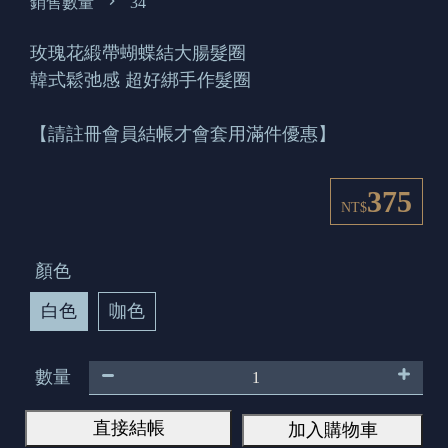
銷售數量
34
玫瑰花緞帶蝴蝶結大腸髮圈
韓式鬆弛感 超好綁手作髮圈
【請註冊會員結帳才會套用滿件優惠】
375
NT$
顏色
白色
咖色
數量
直接結帳
加入購物車