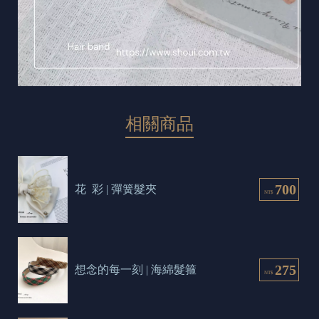
相關商品
700
花  彩 | 彈簧髮夾
NT$
275
想念的每一刻 | 海綿髮箍
NT$