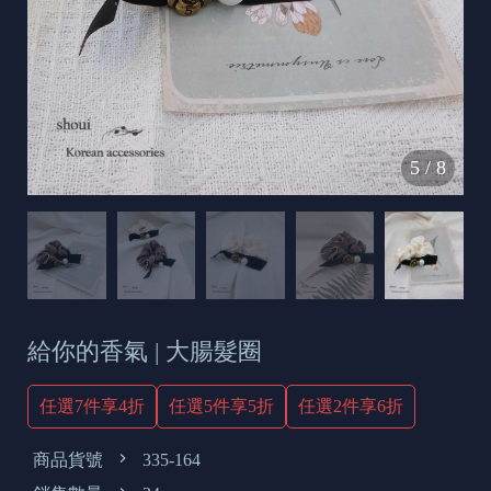
s
e
t
o
d
5
/
8
a
y
給你的香氣 | 大腸髮圈
任選7件享4折
任選5件享5折
任選2件享6折
商品貨號
335-164