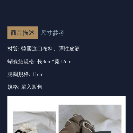
商品描述
尺寸參考
材質: 韓國進口布料、彈性皮筋
蝴蝶結規格: 長3cm*寬12cm
腸圈規格: 11cm
規格: 單入販售