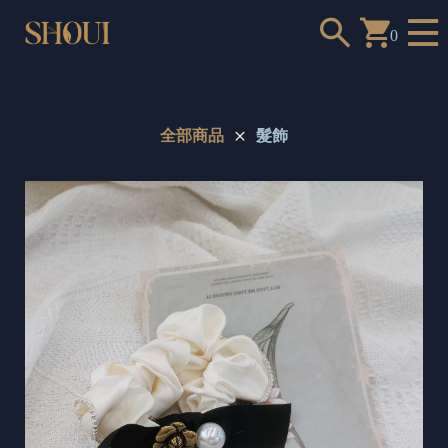
0
全部商品
髮飾
a
n
t
t
o
c
h
o
o