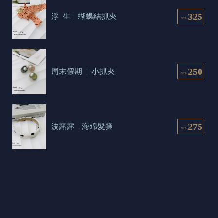
325
浮  生 |  蝴蝶結抓夾
NT$
250
周末假期  |  小抓夾
NT$
275
波露露  | 海綿髮箍
NT$