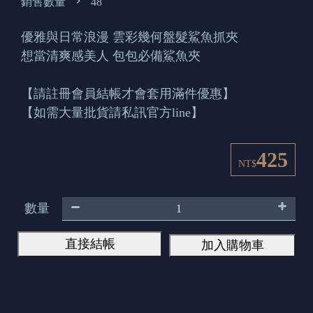
銷售數量
48
優雅與日常浪漫 雲彩幾何盤髮鯊魚抓夾
想當清爽感美人 包包必備鯊魚夾
【請註冊會員結帳才會套用滿件優惠】
【如需大量批貨請私訊官方line】
425
NT$
數量
直接結帳
加入購物車