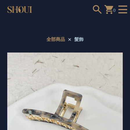
0
全部商品
髮飾
a
n
t
t
o
c
h
o
o