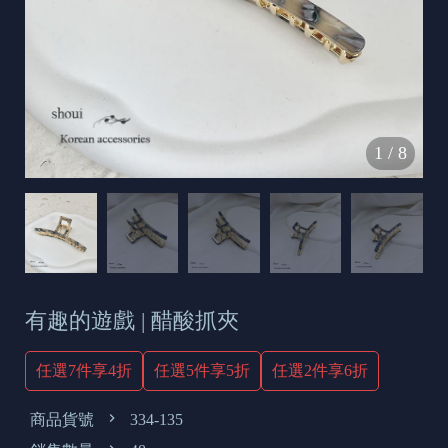
s
e
t
o
d
1
/
8
a
y
有趣的遊戲 | 醋酸抓夾
任選7件享4折
任選5件享5折
任選2件享6折
商品貨號
334-135