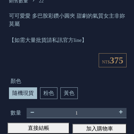
銷售數量
22
可可愛愛 多巴胺彩鑽小圓夾 甜劇的氣質女主非妳
莫屬
【如需大量批貨請私訊官方line】
375
NT$
顏色
隨機現貨
粉色
黃色
數量
直接結帳
加入購物車