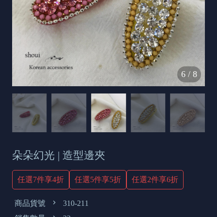
s
e
t
o
d
6
/
8
a
y
朵朵幻光 | 造型邊夾
任選7件享4折
任選5件享5折
任選2件享6折
商品貨號
310-211