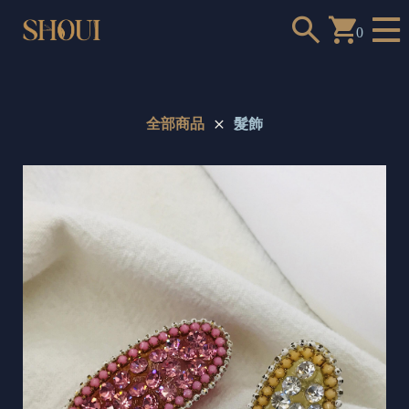
0
全部商品
髮飾
a
n
t
t
o
c
h
o
o