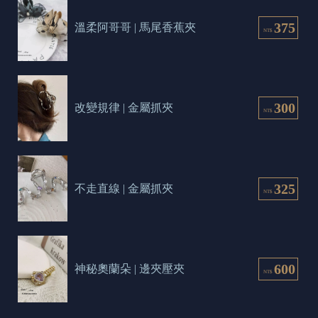
375
溫柔阿哥哥 | 馬尾香蕉夾
NT$
300
改變規律 | 金屬抓夾
NT$
325
不走直線 | 金屬抓夾
NT$
600
神秘奧蘭朵 | 邊夾壓夾
NT$