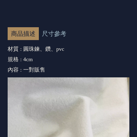
商品描述
尺寸參考
材質 : 圓珠鍊、鑽、pvc
規格 : 4cm
內容 : 一對販售