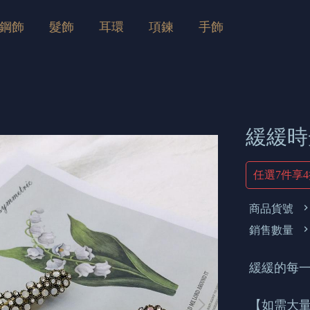
鋼飾
髮飾
耳環
項鍊
手飾
緩緩時
任選7件享
商品貨號
銷售數量
緩緩的每一
【如需大量