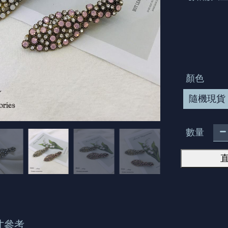
顏色
隨機現貨
數量
寸參考