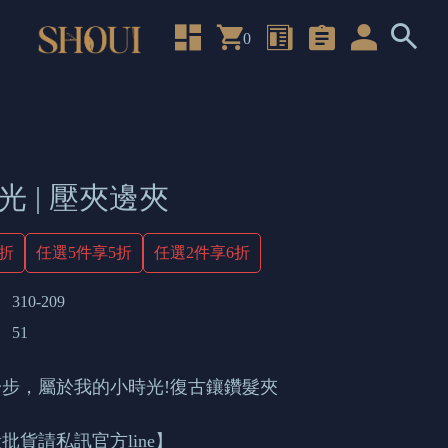
0
光 | 壓夾邊夾
4折
任選5件享5折
任選2件享6折
310-209
51
步，屬於我的小時光!復古鑲鑽髮夾
批貨請私訊官方line】