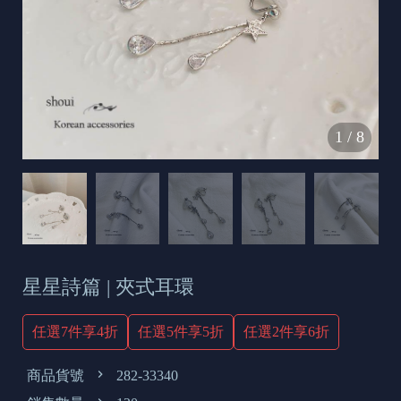
s
e
t
o
d
1
/
8
a
y
星星詩篇 | 夾式耳環
任選7件享4折
任選5件享5折
任選2件享6折
商品貨號
282-33340