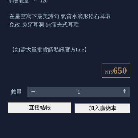
銷售數量
120
在星空寫下最美詩句 氣質水滴形鋯石耳環
免改 免穿耳洞 無痛夾式耳環
【如需大量批貨請私訊官方line】
650
NT$
數量
直接結帳
加入購物車