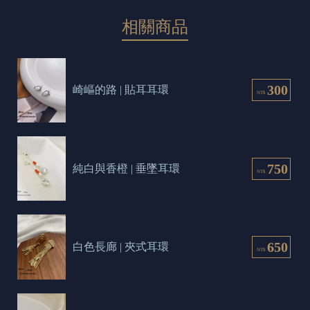
相關商品
300
崎嶇的路 | 貼耳耳環
NT$
750
純白與香橙 | 垂墜耳環
NT$
650
白色長廊 | 夾式耳環
NT$