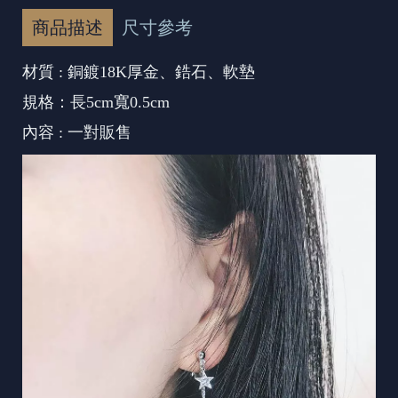
商品描述
尺寸參考
材質 : 銅鍍18K厚金、鋯石、軟墊
規格：長5cm寬0.5cm
內容 : 一對販售