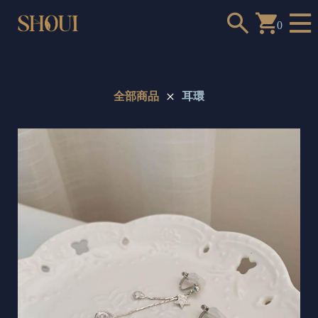
0
全部商品
耳環
a
n
t
t
o
c
h
o
o