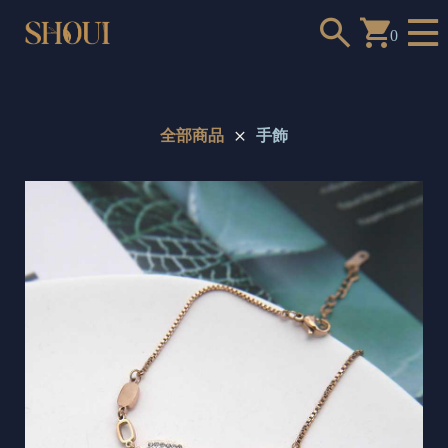
0
全部商品
手飾
a
n
t
t
o
c
h
o
o