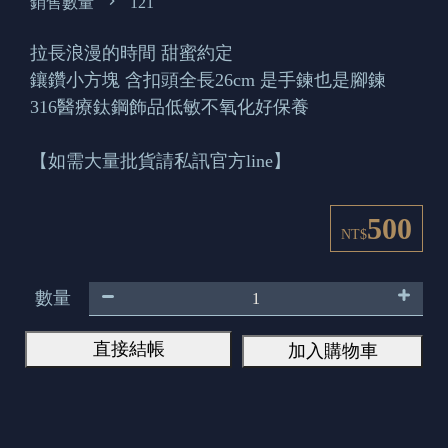
銷售數量
121
拉長浪漫的時間 甜蜜約定
鑲鑽小方塊 含扣頭全長26cm 是手鍊也是腳鍊
316醫療鈦鋼飾品低敏不氧化好保養
【如需大量批貨請私訊官方line】
500
NT$
數量
直接結帳
加入購物車