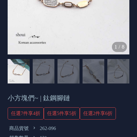
s
e
t
o
d
1
/
8
a
y
小方塊們~ | 鈦鋼腳鏈
任選7件享4折
任選5件享5折
任選2件享6折
商品貨號
262-096