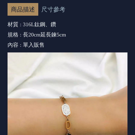
商品描述
尺寸參考
材質 : 316L鈦鋼、鑽
規格 : 長20cm延長鍊5cm
內容 : 單入販售