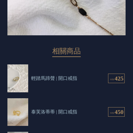
相關商品
425
輕踏馬蹄聲 | 開口戒指
NT$
450
泰芙洛蒂蒂 | 開口戒指
NT$