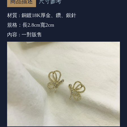
商品描述
尺寸參考
材質 : 銅鍍18K厚金、鑽、銀針
規格：長2.8cm寬2cm
內容 : 一對販售