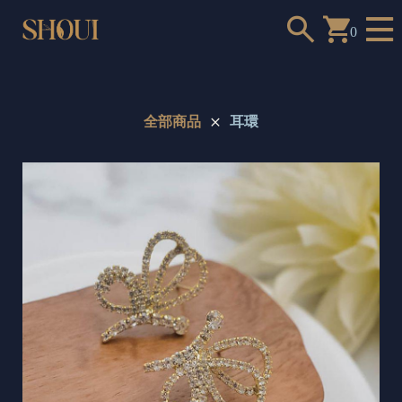
0
全部商品
耳環
a
n
t
t
o
c
h
o
o