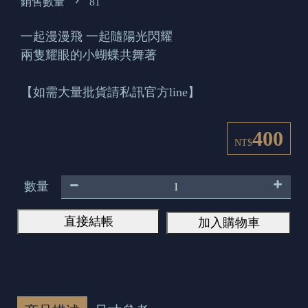
銷售數量
81
一起漫漫飛 一起隨陽光閃耀
兩隻耀眼的小蝴蝶共舞著
【如需大量批貨請私訊官方line】
400
NT$
數量
直接結帳
加入購物車