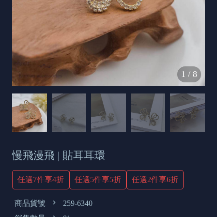
s
e
t
o
d
1
/
8
a
y
慢飛漫飛 | 貼耳耳環
任選7件享4折
任選5件享5折
任選2件享6折
商品貨號
259-6340